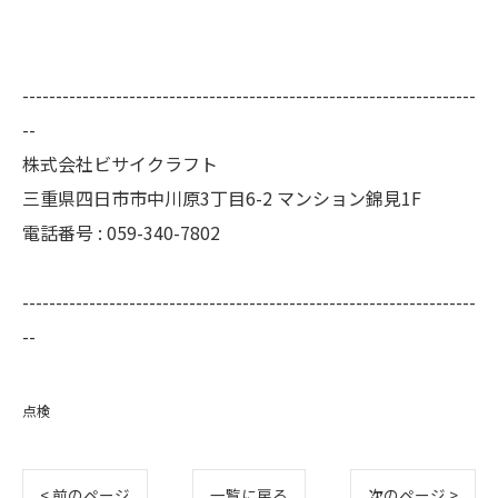
--------------------------------------------------------------------
--
株式会社ビサイクラフト
三重県四日市市中川原3丁目6-2 マンション錦見1F
電話番号 :
059-340-7802
--------------------------------------------------------------------
--
点検
< 前のページ
一覧に戻る
次のページ >