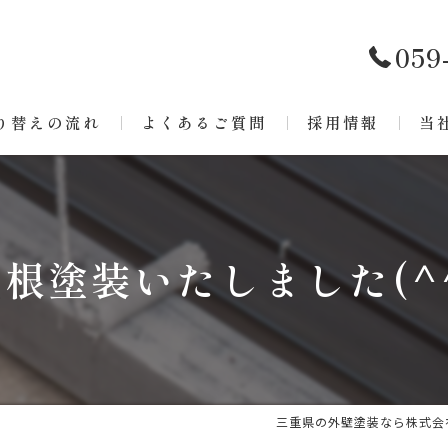
059
り替えの流れ
よくあるご質問
採用情報
当
リ
ア
根塗装いたしました(^
戸
屋
防
三重県の外壁塗装なら株式会