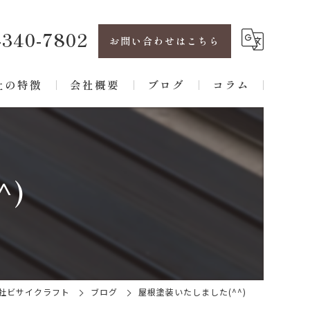
-340-7802
お問い合わせはこちら
社の特徴
会社概要
ブログ
コラム
フォーム
パート
^)
建て
根
水
社ビサイクラフト
ブログ
屋根塗装いたしました(^^)