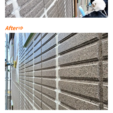
After⇒