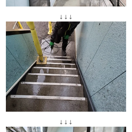
↓↓↓
↓↓↓