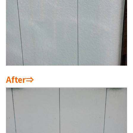
After⇒