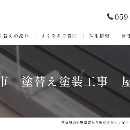
059
り替えの流れ
よくあるご質問
採用情報
当
リ
ア
市 塗替え塗装工事 
戸
屋
防
三重県の外壁塗装なら株式会社ビサイク