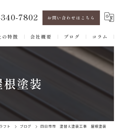
-340-7802
お問い合わせはこちら
社の特徴
会社概要
ブログ
コラム
フォーム
パート
屋根塗装
建て
根
水
ラフト
ブログ
四日市市 塗替え塗装工事 屋根塗装