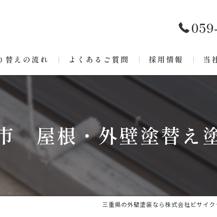
059
り替えの流れ
よくあるご質問
採用情報
当
リ
ア
市 屋根・外壁塗替え
戸
屋
防
三重県の外壁塗装なら株式会社ビサイク