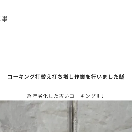
工事
コーキング打替え打ち増し作業を行いました🙌
経年劣化した古いコーキング⇓⇓