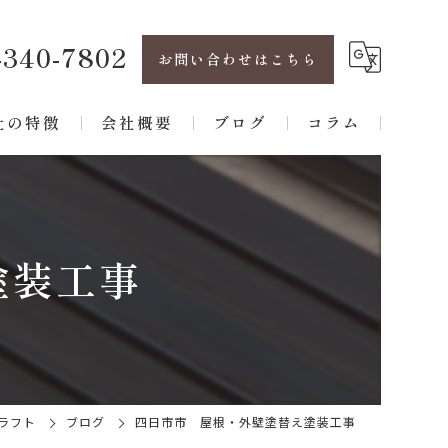
-340-7802
お問い合わせはこちら
社の特徴
会社概要
ブログ
コラム
フォーム
パート
塗装工事
建て
根
水
ラフト
ブログ
四日市市 屋根・外壁塗替え塗装工事