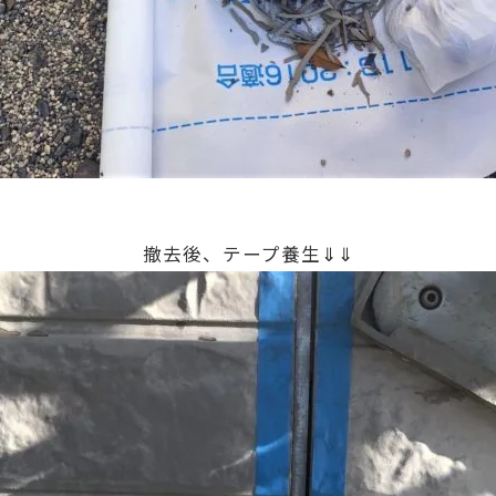
撤去後、テープ養生⇓⇓