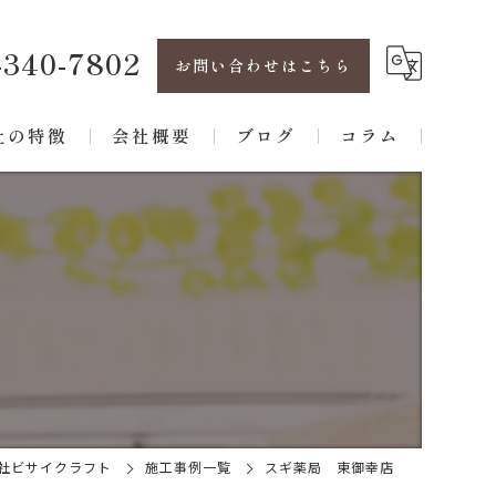
-340-7802
お問い合わせはこちら
社の特徴
会社概要
ブログ
コラム
フォーム
パート
建て
根
水
社ビサイクラフト
施工事例一覧
スギ薬局 東御幸店