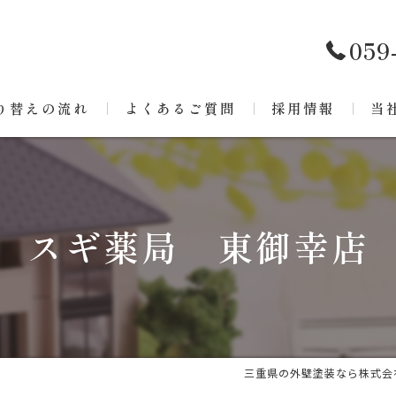
059
り替えの流れ
よくあるご質問
採用情報
当
リ
ア
スギ薬局 東御幸店
戸
屋
防
三重県の外壁塗装なら株式会